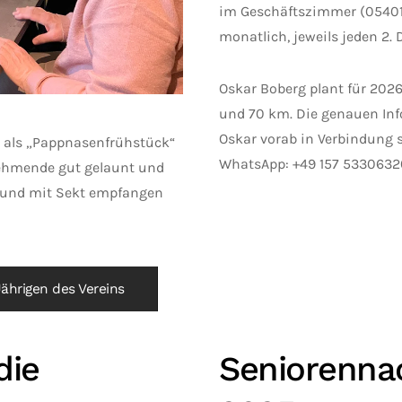
im Geschäftszimmer (05401 
monatlich, jeweils jeden 2.
Oskar Boberg plant für 202
und 70 km. Die genauen Info
Oskar vorab in Verbindung 
 als „Pappnasenfrühstück“
WhatsApp: +49 157 53306320
nehmende gut gelaunt und
t und mit Sekt empfangen
ährigen des Vereins
die
Seniorennac