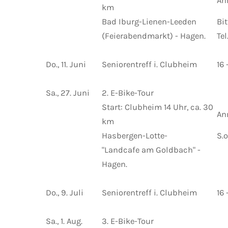
An
km
Bad Iburg-Lienen-Leeden
Bi
(Feierabendmarkt) - Hagen.
Te
Do., 11. Juni
Seniorentreff i. Clubheim
16 
Sa., 27. Juni
2. E-Bike-Tour
Start: Clubheim 14 Uhr, ca. 30
An
km
Hasbergen-Lotte-
S.o
"Landcafe am Goldbach" -
Hagen.
Do., 9. Juli
Seniorentreff i. Clubheim
16 
Sa., 1. Aug.
3. E-Bike-Tour