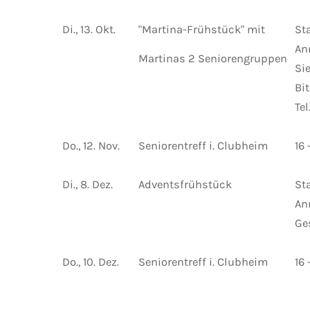
Di., 13. Okt.
"Martina-Frühstück"
mit
Sta
An
Martinas 2 Seniorengruppen
Si
Bi
Te
Do., 12. Nov.
Seniorentreff i. Clubheim
16 
Di., 8. Dez.
Adventsfrühstück
Sta
An
Ge
Do., 10. Dez.
Seniorentreff i. Clubheim
16 