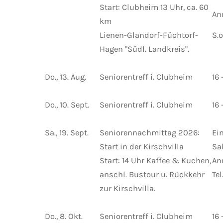
Start: Clubheim 13 Uhr, ca. 60
An
km
Lienen-Glandorf-Füchtorf-
S.o
Hagen "Südl. Landkreis".
Do., 13. Aug.
Seniorentreff i. Clubheim
16 
Do., 10. Sept.
Seniorentreff i. Clubheim
16 
Sa., 19. Sept.
Seniorennachmittag 2026:
Ei
Start in der Kirschvilla
Sa
Start: 14 Uhr Kaffee & Kuchen,
An
anschl. Bustour u. Rückkehr
Tel
zur Kirschvilla.
Do., 8. Okt.
Seniorentreff i. Clubheim
16 