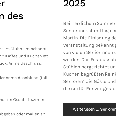
r
2025
n des
Bei herrlichem Sommerw
Seniorennachmittag des
Martin. Die Einladung de
Veranstaltung bekannt 
ine im Clubheim bekannt:
von vielen Seniorinnen
Uhr: Kaffee und Kuchen etc..
worden. Das Festaussch
tück. Anmeldeschluss:
Stühlen hergerichtet und
Kuchen begrüßten Rein
der Anmeldeschluss (falls
Senioren“ die Gäste und v
die sie für Freizeitgest
ichst im Geschäftszimmer
Weiterlesen … Seniore
 abgeben oder mailen an